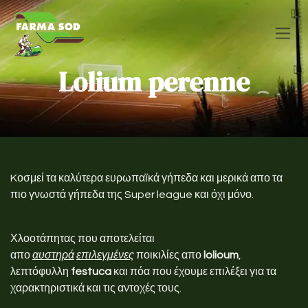
Skip to Content
Lolium perenne
Kοσμεί τα καλύτερα ευρωπαϊκά γήπεδα και μερικά απο τα
πιο γνωστά γήπεδα της Super league και όχι μόνο.
Χλοοτάπητας που αποτελείται
απο
αυστηρά
επιλεγμένες
ποικιλίες απο
lolioum
,
λεπτόφυλλη
festuca
και πόα που έχουμε επιλέξει για τα
χαρακτηριστικά και τις αντοχές τους.