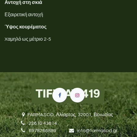
Αντοχή στη σκιά
Εξαιρετική αντοχή
Ύψος κουρέματος
Xαμηλό ως μέτριο 2-5
FARMASOD,
Αλίαρτος, 32001, Βοιωτίας
22610 43614
6978266889
i
nfo@farmasod.gr