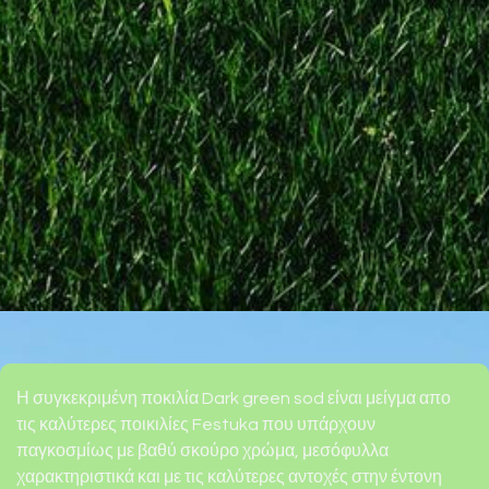
Η συγκεκριμένη ποκιλία Dark green sod είναι μείγμα απο
τις καλύτερες ποικιλίες Festuka που υπάρχουν
παγκοσμίως με βαθύ σκούρο χρώμα, μεσόφυλλα
χαρακτηριστικά και με τις καλύτερες αντοχές στην έντονη